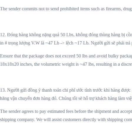
The sender commits not to send prohibited items such as firearms, drugs, 
12. Đóng hàng không nặng quá 50 Lbs, không đóng thùng hàng bị cồng
in # trọng lượng V.W là ~47 Lb -> lệch ~17 Lb. Người gửi sẽ phải trả
Ensure that the package does not exceed 50 lbs and avoid bulky packag
18x18x20 inches, the volumetric weight is ~47 lbs, resulting in a discre
13. Người gửi đồng ý thanh toán chi phí ước tính trước khi hàng được g
hãng vận chuyển đơn hàng đó. Chúng tôi sẽ hỗ trợ khách hàng làm việc
The sender agrees to pay estimated fees before the shipment and accepts
shipping company. We will assist customers directly with shipping co