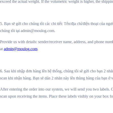
exceed the actual weight. If the
volumetric weight
is higher, the shippi
5. Bạn sẽ gửi cho chúng tôi các chi tiết: Tên/địa chỉ/điện thoại của n
chúng tôi tại admin@moulog.com.
Provide us with details: sender/receiver name, address, and phone numbe
at
admin@moulog.com
.
6. Sau khi nhập đơn hàng lên hệ thống, chúng tôi sẽ gửi cho bạn 2 nhã
scan khi nhận hàng. Bạn sẽ dán 2 nhãn này lên thùng hàng của bạn ở vị 
After entering the order into our system, we will send you two labels. O
scan upon receiving the items. Place these labels visibly on your box f