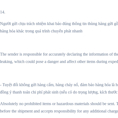
14.
Người gửi chịu trách nhiệm khai báo đúng thông tin thùng hàng gửi g
hàng hóa khác trong quá trình chuyển phát nhanh
The sender is responsible for accurately declaring the information of 
leaking, which could pose a danger and affect other items during exped
-
Tuyệt đối không gửi hàng cấm, hàng cháy nổ, đảm bảo hàng hóa là hợ
đồng ý thanh toán chi phí phát sinh (nếu có do trọng lượng, kích thướ
Absolutely no prohibited items or hazardous materials should be sent. T
before the shipment and accepts responsibility for any additional charg