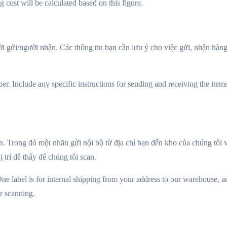
ng cost will be calculated based on this figure.
gười gửi/người nhận. Các thông tin bạn cần lưu ý cho việc gửi, nhận hà
r. Include any specific instructions for sending and receiving the items
n. Trong đó một nhãn gửi nội bộ từ địa chỉ bạn đến kho của chúng tôi v
trí dễ thấy để chúng tôi scan.
ne label is for internal shipping from your address to our warehouse, and
or scanning.