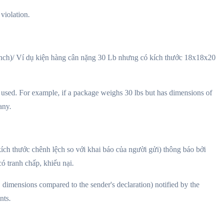
 violation.
inch)/ Ví dụ kiện hàng cân nặng 30 Lb nhưng có kích thước 18x18x20
used. For example, if a package weighs 30 lbs but has dimensions of
any.
kích thước chênh lệch so với khai báo của người gửi) thông báo bởi
ó tranh chấp, khiếu nại.
, dimensions compared to the sender's declaration) notified by the
nts.