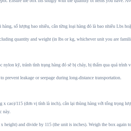
t. Ensure the box fits snugly with the quantity of items you have. Avo
oại hàng, số lượng bao nhiêu, cân từng loại hàng đó là bao nhiêu Lbs ho
including quantity and weight (in lbs or kg, whichever unit you are famili
nylon kỹ, tránh tình trạng hàng đó sẽ bị chảy, bị thấm qua quá trình 
to prevent leakage or seepage during long-distance transportation.
ng x cao)/115 (đơn vị tính là inch), cân lại thùng hàng với tổng trọng 
c này.
x height) and divide by 115 (the unit is inches). Weigh the box again to