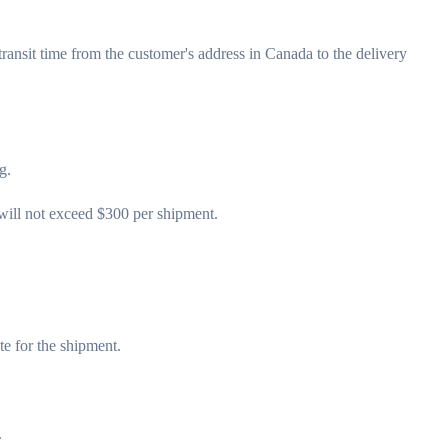
ansit time from the customer's address in Canada to the delivery
g.
 will not exceed $300 per shipment.
te for the shipment.
.