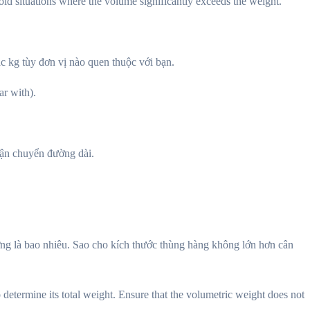
id situations where the volume significantly exceeds the weight.
ặc kg tùy đơn vị nào quen thuộc với bạn.
ar with).
vận chuyển đường dài.
lượng là bao nhiêu. Sao cho kích thước thùng hàng không lớn hơn cân
 determine its total weight. Ensure that the
volumetric weight
does not