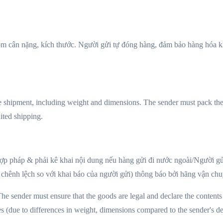
ồm cân nặng, kích thước. Người gửi tự đóng hàng​, đảm bảo hàng hóa k
the shipment, including weight and dimensions. The sender must pack the
ited shipping.
p pháp & phải kê khai nội dung nếu hàng gửi đi nước ngoài/Người gửi 
c chênh lệch so với khai báo của người gửi) thông báo bởi hãng vận ch
he sender must ensure that the goods are legal and declare the contents 
es (due to differences in weight, dimensions compared to the sender's d