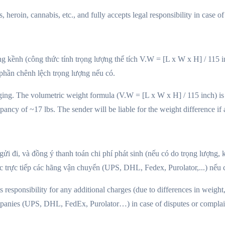
heroin, cannabis, etc., and fully accepts legal responsibility in case of
 kềnh (công thức tính trọng lượng thể tích V.W = [L x W x H] / 115 
 phần chênh lệch trọng lượng nếu có.
ing. The volumetric weight formula (V.W = [L x W x H] / 115 inch) is 
pancy of ~17 lbs. The sender will be liable for the weight difference if 
ửi đi, và đồng ý thanh toán chi phí phát sinh (nếu có do trọng lượng, 
 trực tiếp các hãng vận chuyển (UPS, DHL, Fedex, Purolator,...) nếu c
 responsibility for any additional charges (due to differences in weight
mpanies (UPS, DHL, FedEx, Purolator…) in case of disputes or complai