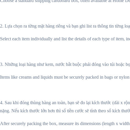
Choose a standard shipping cardboard box, often available at Home Depo
2. Lựa chọn ra từng mặt hàng riêng và bạn ghi list ra thông tin từng l
Select each item individually and list the details of each type of item, 
3. Những loại hàng như kem, nước bắt buộc phải đóng vào túi hoặc bọc 
Items like creams and liquids must be securely packed in bags or nylon 
4. Sau khi đóng thùng hàng an toàn, bạn sẽ đo lại kích thước (dài x rộ
nặng. Nếu kích thước lớn hơn thì số tiền cước sẽ tính theo số kích thướ
After securely packing the box, measure its dimensions (length x width 